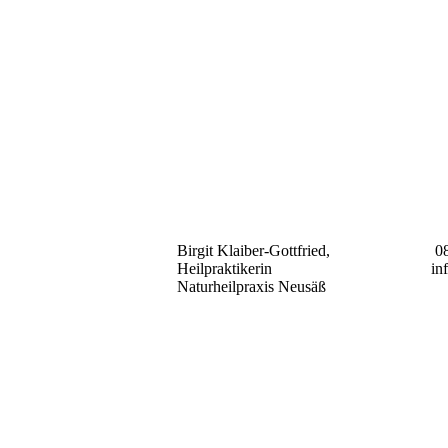
Birgit Klaiber-Gottfried,
08
Heilpraktikerin
in
Naturheilpraxis Neusäß